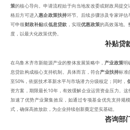
策
的核心导向。申请流程始于向当地发改委或财政局提交
格后方可进入
惠企政策扶持
环节。后续步骤涉及专家评估
可申领
财政补贴
或
低息贷款
，实现
优惠政策
的高效落地。
度，以最大化政策优势。
补贴贷
在乌鲁木齐市新能源产业的整体发展策略中，
产业政策
明
息贷款构成核心支持机制。具体而言，符合
产业扶持
标准
至50%，依据技术革新水平与市场潜力分级核定；同时，
资方案，期限最长10年，有效缓解企业运营资金压力。这
加速了优势产业聚集效应，如通过专项基金优先支持规
式，确保高效放款，为企业持续创新奠定坚实基础。
咨询部