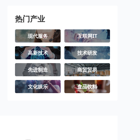
北屯市
铁门关市
双河市
可克达拉市
昆玉市
胡杨河市
热门产业
现代服务
互联网IT
高新技术
技术研发
先进制造
商贸贸易
文化娱乐
食品饮料