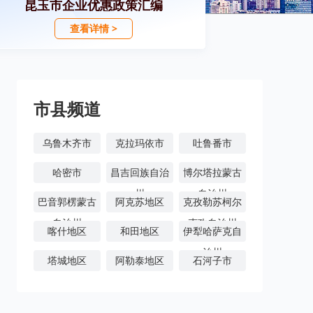
昆玉市企业优惠政策汇编
查看详情 >
市县频道
乌鲁木齐市
克拉玛依市
吐鲁番市
哈密市
昌吉回族自治
博尔塔拉蒙古
州
自治州
巴音郭楞蒙古
阿克苏地区
克孜勒苏柯尔
自治州
克孜自治州
喀什地区
和田地区
伊犁哈萨克自
治州
塔城地区
阿勒泰地区
石河子市
阿拉尔市
图木舒克市
五家渠市